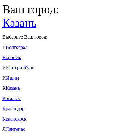
Ваш город:
Казань
Выберите Ваш город:
В
Волгоград
Воронеж
Е
Екатеринбург
И
Ишим
К
Казань
Когалым
Краснодар
Красноярск
Л
Лангепас