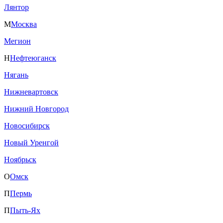
Лянтор
М
Москва
Мегион
Н
Нефтеюганск
Нягань
Нижневартовск
Нижний Новгород
Новосибирск
Новый Уренгой
Ноябрьск
О
Омск
П
Пермь
П
Пыть-Ях