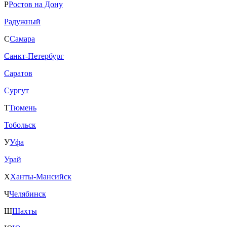
Р
Ростов на Дону
Радужный
С
Самара
Санкт-Петербург
Саратов
Сургут
Т
Тюмень
Тобольск
У
Уфа
Урай
Х
Ханты-Мансийск
Ч
Челябинск
Ш
Шахты