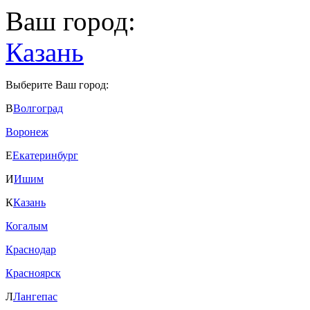
Ваш город:
Казань
Выберите Ваш город:
В
Волгоград
Воронеж
Е
Екатеринбург
И
Ишим
К
Казань
Когалым
Краснодар
Красноярск
Л
Лангепас