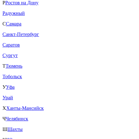
Р
Ростов на Дону
Радужный
С
Самара
Санкт-Петербург
Саратов
Сургут
Т
Тюмень
Тобольск
У
Уфа
Урай
Х
Ханты-Мансийск
Ч
Челябинск
Ш
Шахты