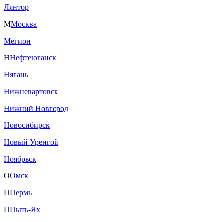
Лянтор
М
Москва
Мегион
Н
Нефтеюганск
Нягань
Нижневартовск
Нижний Новгород
Новосибирск
Новый Уренгой
Ноябрьск
О
Омск
П
Пермь
П
Пыть-Ях